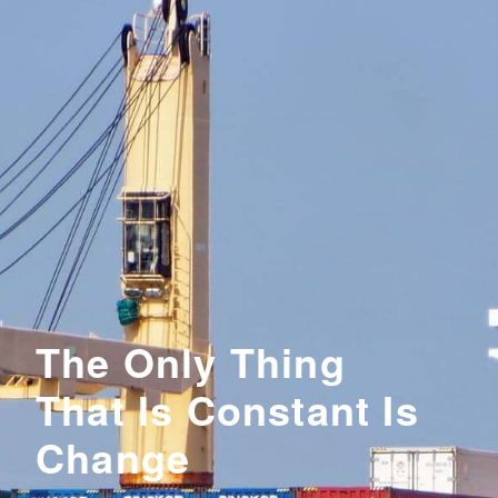
The Only Thing
That Is Constant Is
Change